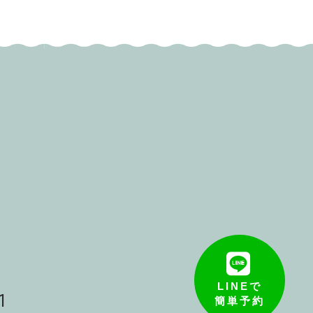
LINEで
1
簡単予約